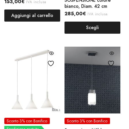
SOSPENSIONE colore
153,00
€
IVA inclusa
bianco, Diam. 42 cm
285,00
€
IVA inclusa
Aggiungi al carrello
Scegli
Sconto 3% con Bonifico
Sconto 3% con Bonifico