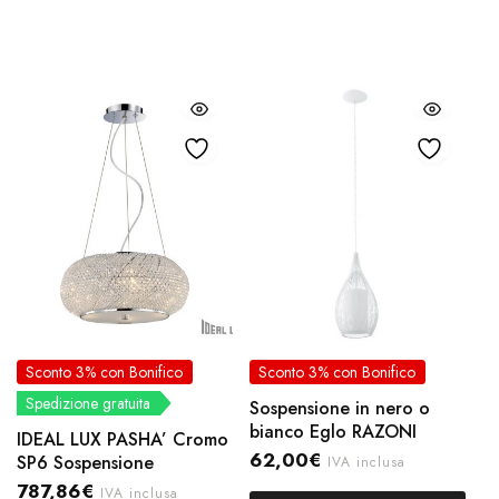
Sconto 3% con Bonifico
Sconto 3% con Bonifico
Spedizione gratuita
Sospensione in nero o
bianco Eglo RAZONI
IDEAL LUX PASHA’ Cromo
62,00
€
SP6 Sospensione
IVA inclusa
787,86
€
IVA inclusa