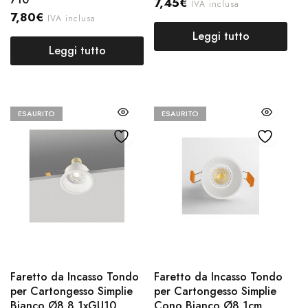
7,45
€
IVA inclusa
7,80
€
IVA inclusa
Leggi tutto
Leggi tutto
ESAURITO
ESAURITO
Faretto da Incasso Tondo
Faretto da Incasso Tondo
per Cartongesso Simplie
per Cartongesso Simplie
Bianco Ø8,8 1xGU10
Cono Bianco Ø8,1cm