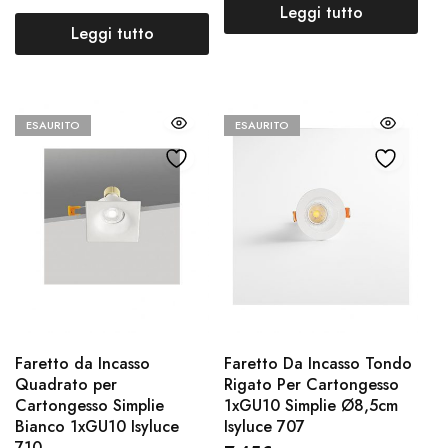
Leggi tutto
Leggi tutto
ESAURITO
ESAURITO
Faretto da Incasso
Faretto Da Incasso Tondo
Quadrato per
Rigato Per Cartongesso
Cartongesso Simplie
1xGU10 Simplie Ø8,5cm
Bianco 1xGU10 Isyluce
Isyluce 707
710