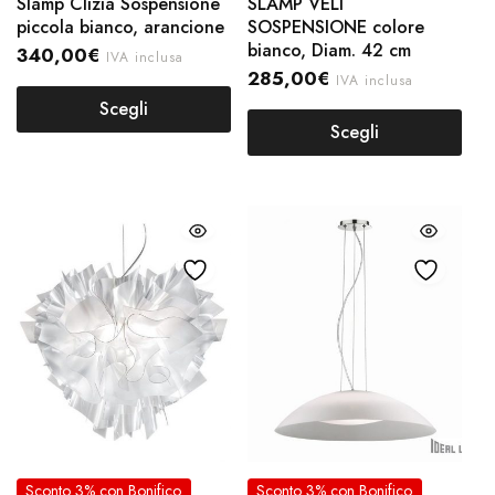
Slamp Clizia Sospensione
SLAMP VELI
piccola bianco, arancione
SOSPENSIONE colore
bianco, Diam. 42 cm
340,00
€
IVA inclusa
285,00
€
IVA inclusa
Scegli
Scegli
Sconto 3% con Bonifico
Sconto 3% con Bonifico