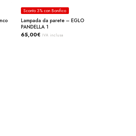
Sconto 3% con Bonifico
anco
Lampada da parete – EGLO
PANDELLA 1
65,00
€
IVA inclusa