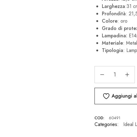
Larghezza
:31 c
Profondità
: 21,
Colore
: oro
Grado di protez
Lampadina:
E14x
Materiale
: Metal
Tipologia
: Lamp
Aggiungi al
COD:
60491
Categories:
Ideal 