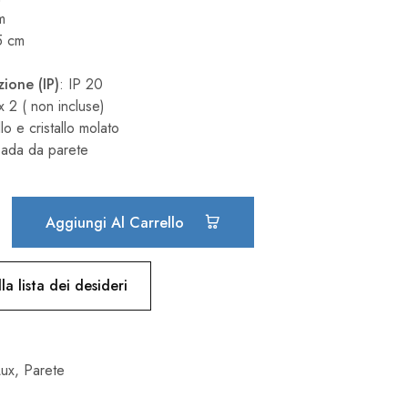
m
5 cm
ione (IP)
: IP 20
 2 ( non incluse)
lo e cristallo molato
ada da parete
Aggiungi Al Carrello
la lista dei desideri
Lux
,
Parete