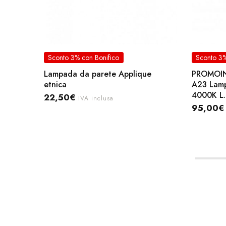
Sconto 3% con Bonifico
Sconto 3%
Lampada da parete Applique
PROMOI
etnica
A23 Lamp
4000K L.
22,50
€
IVA inclusa
95,00
€