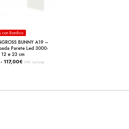
 con Bonifico
NGROSS BUNNY A19 –
ada Parete Led 3000-
 12 e 23 cm
-
117,00
€
IVA inclusa