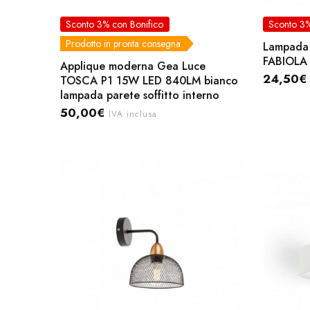
Sconto 3% con Bonifico
Sconto 3%
Prodotto in pronta consegna
Lampada 
FABIOLA
Applique moderna Gea Luce
24,50
€
TOSCA P1 15W LED 840LM bianco
lampada parete soffitto interno
50,00
€
IVA inclusa