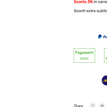
Sconto 3%
in carr
Sconti extra subito
Pagamenti
sicuri
t
Share: