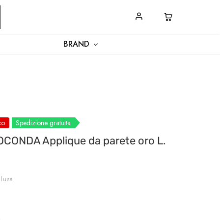
SPEDIZIONI
CONTATTACI
BRAND
co
Spedizione gratuita
OCONDA Applique da parete oro L.
clusa
m