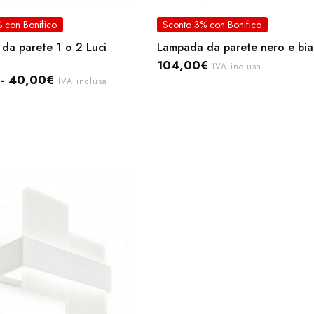
 con Bonifico
Sconto 3% con Bonifico
da parete 1 o 2 Luci
Lampada da parete nero e bi
104,00
€
IVA inclusa
-
40,00
€
IVA inclusa