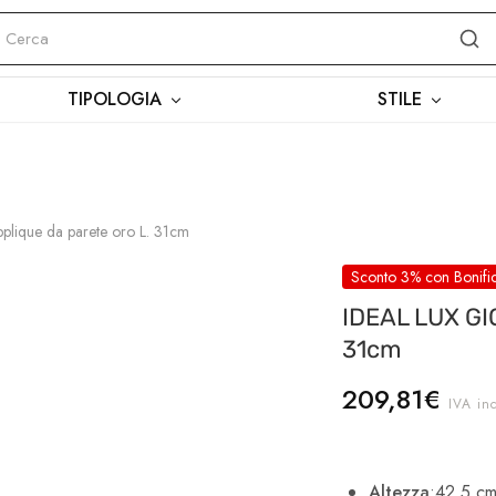
 15:00–18:30
SPEDIZIONI GRATUITE SOPRA 150€
TIPOLOGIA
STILE
ique da parete oro L. 31cm
Sconto 3% con Bonifi
IDEAL LUX GI
31cm
209,81
€
IVA in
Altezza
:42,5 c