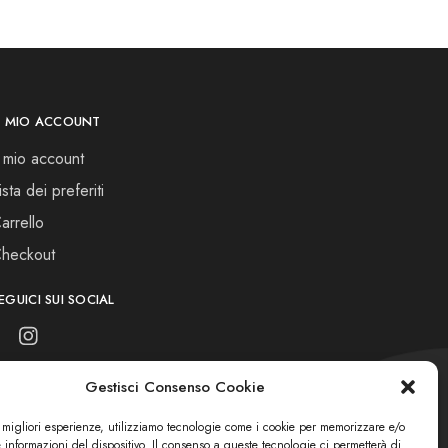
L MIO ACCOUNT
l mio account
ista dei preferiti
arrello
heckout
EGUICI SUI SOCIAL
Gestisci Consenso Cookie
e migliori esperienze, utilizziamo tecnologie come i cookie per memorizzare e/o
 informazioni del dispositivo. Il consenso a queste tecnologie ci permetterà di