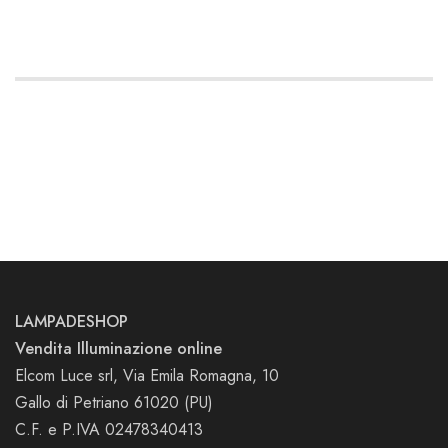
LAMPADESHOP
Vendita Illuminazione online
Elcom Luce srl, Via Emila Romagna, 10
Gallo di Petriano 61020 (PU)
C.F. e P.IVA 02478340413