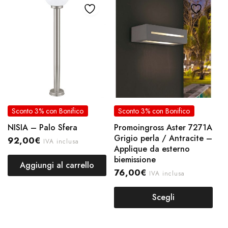
Sconto 3% con Bonifico
Sconto 3% con Bonifico
NISIA – Palo Sfera
Promoingross Aster 7271A
Grigio perla / Antracite –
92,00
€
IVA inclusa
Applique da esterno
biemissione
Aggiungi al carrello
76,00
€
IVA inclusa
Scegli