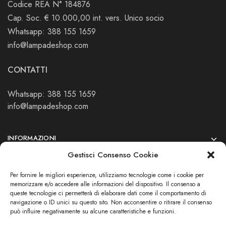
Codice REA N° 184876
Cap. Soc. € 10.000,00 int. vers. Unico socio
Whatsapp: 388 155 1659
info@lampadeshop.com
CONTATTI
Whatsapp: 388 155 1659
info@lampadeshop.com
INFORMAZIONI
Gestisci Consenso Cookie
PRIVACY
Per fornire le migliori esperienze, utilizziamo tecnologie come i cookie per
IL MIO ACCOUNT
memorizzare e/o accedere alle informazioni del dispositivo. Il consenso a
queste tecnologie ci permetterà di elaborare dati come il comportamento di
SEGUICI SUI SOCIAL
navigazione o ID unici su questo sito. Non acconsentire o ritirare il consenso
può influire negativamente su alcune caratteristiche e funzioni.