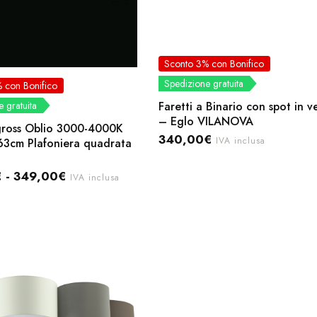
Sconto 3% con Bonifico
Spedizione gratuita
 con Bonifico
Faretti a Binario con spot in v
 gratuita
– Eglo VILANOVA
ross Oblio 3000-4000K
340,00
€
IVA inclusa
63cm Plafoniera quadrata
€
-
349,00
€
IVA inclusa