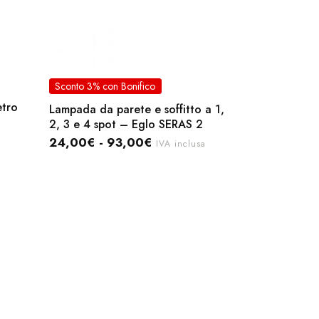
Sconto 3% con Bonifico
etro
Lampada da parete e soffitto a 1,
2, 3 e 4 spot – Eglo SERAS 2
24,00
€
-
93,00
€
IVA inclusa