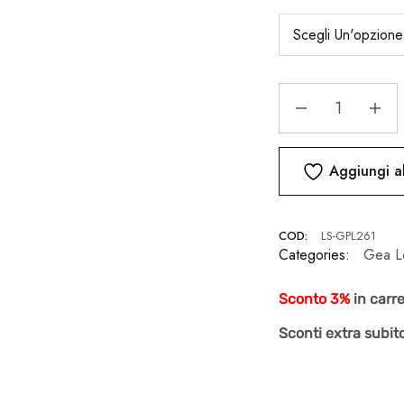
Aggiungi al
COD:
LS-GPL261
Categories:
Gea L
Sconto 3%
in carr
Sconti extra subito