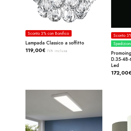
Sconto 3% con Bonifico
Sconto 3%
Lampada Classico a soffitto
Spedizione
119,00
€
IVA inclusa
Promoing
D.35-48-
Led
172,00