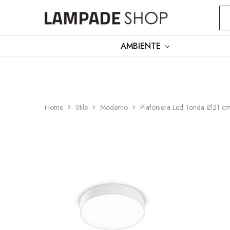
PER ASSISTENZA
LUN–VEN
9:00–12:30 /
Lampadeshop
AMBIENTE
Home
Stile
Moderno
Plafoniera Led Tonda Ø21 