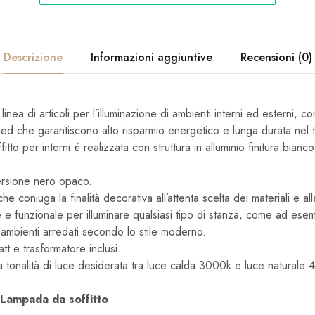
Descrizione
Informazioni aggiuntive
Recensioni (0)
ea di articoli per l’illuminazione di ambienti interni ed esterni, con l
 Led che garantiscono alto risparmio energetico e lunga durata nel
to per interni é realizzata con struttura in alluminio finitura bianc
ersione nero opaco.
e coniuga la finalità decorativa all’attenta scelta dei materiali e alla
e funzionale per illuminare qualsiasi tipo di stanza, come ad esem
i ambienti arredati secondo lo stile moderno.
t e trasformatore inclusi.
la tonalità di luce desiderata tra luce calda 3000k e luce naturale
 Lampada da soffitto