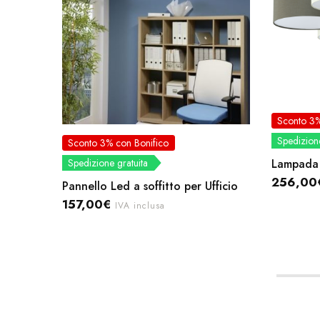
Sconto 3%
Spedizione
Sconto 3% con Bonifico
Lampada d
Spedizione gratuita
256,00
Pannello Led a soffitto per Ufficio
157,00
€
IVA inclusa