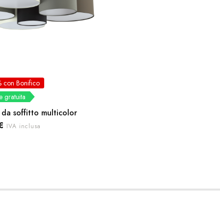
 con Bonifico
 gratuita
a soffitto multicolor
€
IVA inclusa