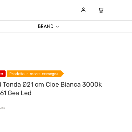
SPEDIZIONI
CONTATTACI
BRAND
co
Prodotto in pronta consegna
ed Tonda Ø21 cm Cloe Bianca 3000k
61 Gea Led
lusa