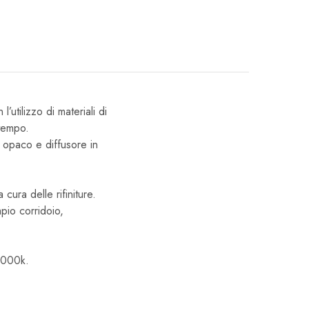
’utilizzo di materiali di
 tempo.
o opaco e diffusore in
 cura delle rifiniture.
pio corridoio,
 4000k.