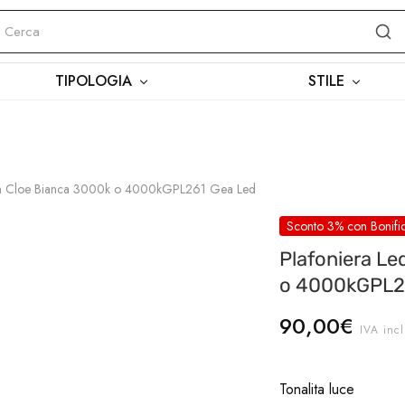
 15:00–18:30
SPEDIZIONI GRATUITE SOPRA 150€
TIPOLOGIA
STILE
cm Cloe Bianca 3000k o 4000kGPL261 Gea Led
Sconto 3% con Bonifi
Plafoniera L
o 4000kGPL2
90,00
€
IVA inc
Tonalita luce