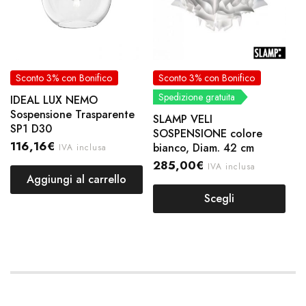
Sconto 3% con Bonifico
Sconto 3% con Bonifico
Spedizione gratuita
IDEAL LUX NEMO
Sospensione Trasparente
SLAMP VELI
SP1 D30
SOSPENSIONE colore
116,16
€
bianco, Diam. 42 cm
IVA inclusa
285,00
€
IVA inclusa
Aggiungi al carrello
Scegli