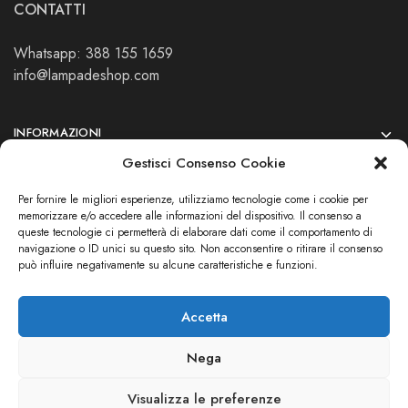
CONTATTI
Whatsapp: 388 155 1659
info@lampadeshop.com
INFORMAZIONI
Gestisci Consenso Cookie
PRIVACY
Per fornire le migliori esperienze, utilizziamo tecnologie come i cookie per
IL MIO ACCOUNT
memorizzare e/o accedere alle informazioni del dispositivo. Il consenso a
queste tecnologie ci permetterà di elaborare dati come il comportamento di
SEGUICI SUI SOCIAL
navigazione o ID unici su questo sito. Non acconsentire o ritirare il consenso
può influire negativamente su alcune caratteristiche e funzioni.
Accetta
Nega
© Tutti i diritti riservati.
Lampadeshop - Vendita illuminazione online a prezzi convenienti
Visualizza le preferenze